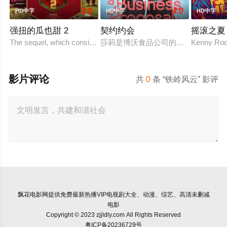
2.0
4.0
HD中字
HD中字
HD中字
强扭的瓜也甜 2
契约约会
摇滚之夏
The sequel, which consists of consecutive events following
莎莉是博沃食品公司的食品分析师，
Kenny Rodg
影片评论
共
0
条 “铁岭风云” 影评
飘花电影网
提供免费最新热播VIP电视剧大全、动漫、综艺、高清未删减
电影
Copyright © 2023 zjjldly.com All Rights Reserved
粤ICP备20236729号