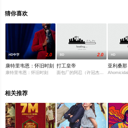
看高清无删减完整版电影大全就上飘花影院，更多相关信
息可移步至豆瓣电影、电视猫或剧情网等平台了解。
猜你喜欢
2.0
2.0
HD中字
BD
HD
康特里韦恩：怀旧时刻
打工皇帝
亚利桑那
康特里韦恩：怀旧时刻
面包厂的阿忍（许冠杰饰）和拖车厂
Ahomicidal
相关推荐