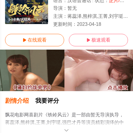
语言：
汉语普通话
状态：
正片/高清
导演：
暂无
主演：
蒋蕊泽,熊梓淇,王菁,刘宇珽,强巴才丹
1-1全集/大结局
更新时间：
2023-04-18
在线观看
极速观看


剧情介绍
我要评分
飘花电影网喜剧片《铁岭风云》是一部由暂无导演执导，
蒋蕊泽,熊梓淇,王菁,刘宇珽,强巴才丹等演员精彩演绎的中
国大陆电影，大结局剧情已揭晓（1-1全集），手机免费观
