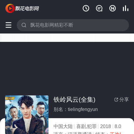






铁岭风云(全集)
分享

别名：tielingfengyun
中国大陆
喜剧,犯罪
2018
8.0