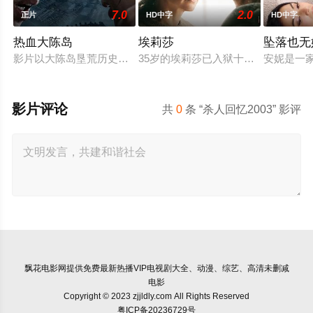
7.0
2.0
正片
HD中字
HD中字
热血大陈岛
埃莉莎
坠落也无
影片以大陈岛垦荒历史为创作底色，在尊重历史真实性的前提下
35岁的埃莉莎已入狱十年，她因杀
安妮是一
影片评论
共
0
条 “杀人回忆2003” 影评
飘花电影网
提供免费最新热播VIP电视剧大全、动漫、综艺、高清未删减
电影
Copyright © 2023 zjjldly.com All Rights Reserved
粤ICP备20236729号