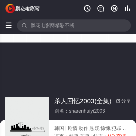






杀人回忆2003(全集)
分享

别名：sharenhuiyi2003
韩国
剧情,动作,悬疑,惊悚,犯罪
2003