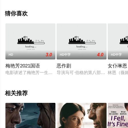
应,郑仁仙,吴龙,朴真宇,朴泰京,沈成宝等演员精彩演绎的韩
国电影，大结局剧情已揭晓（1-1全集），手机免费观看高
猜你喜欢
清无删减完整版电影大全就上飘花影院，更多相关信息可
移步至豆瓣电影、电视猫或剧情网等平台了解。
3.0
4.0
HD
HD中字
HD中字
梅艳芳2021国语
恶作剧
女仆琳恩
电影讲述了梅艳芳一生的传奇经历。梅艳芳（王丹妮饰）年仅4岁
导演马可·伯格的第八部电影长片《Los
林恩（薇姬
相关推荐