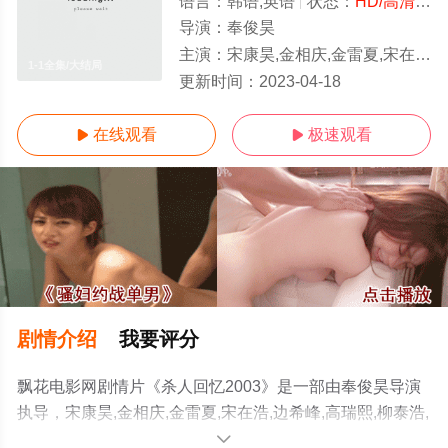
语言：
韩语,英语
状态：
HD/高清
- 
导演：
奉俊昊
主演：
宋康昊,金相庆,金雷夏,宋在浩,边希峰,高瑞熙,柳泰浩,朴努植,朴海日,全美善,徐永嬅,崔钟律,刘承睦,申贤宗,李在应,郑仁仙,吴龙,朴真宇,朴泰京,沈
1-1全集/大结局
更新时间：
2023-04-18
在线观看
极速观看


剧情介绍
我要评分
飘花电影网剧情片《杀人回忆2003》是一部由奉俊昊导演
执导，宋康昊,金相庆,金雷夏,宋在浩,边希峰,高瑞熙,柳泰浩,
朴努植,朴海日,全美善,徐永嬅,崔钟律,刘承睦,申贤宗,李在
