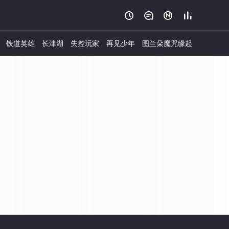




铁道英雄
长津湖
失控玩家
再见少年
图兰朵魔咒缘起