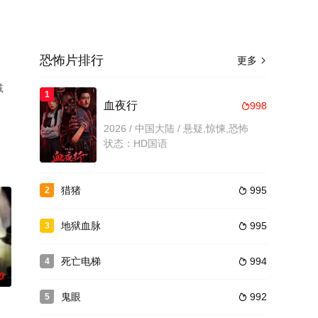
恐怖片排行
更多

减
1
血夜行
998

2026 / 中国大陆 / 悬疑,惊悚,恐怖
状态：HD国语
猎猪
995
2

地狱血脉
995
3

死亡电梯
994
4

0
鬼眼
992
5
