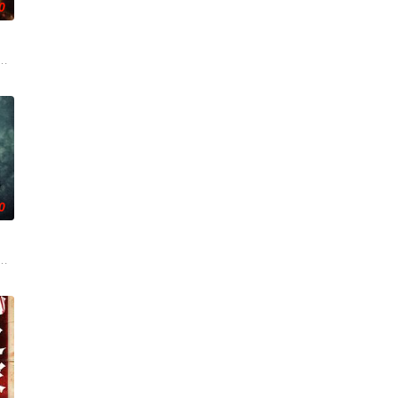
0
咬着目标一路追杀而来。
上了寻母之旅。这不仅是对母亲下落的追寻，更是他探寻身世真
痛，受邀前往公婆的乡间庄园暂住，试图和丈夫的家人互相慰藉，一同走出丧
0
。结果妹妹在老剧院求婚后直接被邪灵缠上，整个人性情大变，
恩迎来了为人父母的新篇章。然而萨迦的喜悦被一股令人发寒的疑惧笼罩——