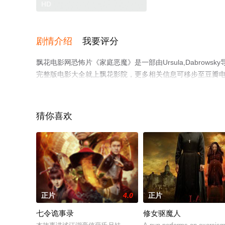
HD
剧情介绍
我要评分
飘花电影网恐怖片《家庭恶魔》是一部由Ursula,Dabro
完整版电影大全就上飘花影院，更多相关信息可移步至豆瓣
猜你喜欢
正片
4.0
正片
七令诡事录
修女驱魔人