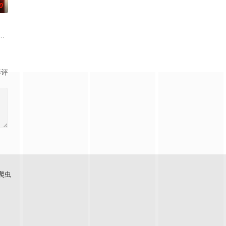
0
偏远洞穴潜水游览。
他们最想要的那个人——也就是彼此——的样子出现。
坠崖后闯入隐秘古宅求救，得男主人石桥留宿，却陷入更恐怖的诡异事件，包
影评
爬虫