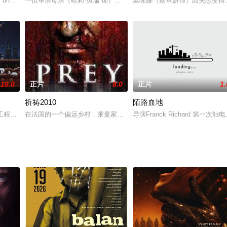
，卷入掏心惨案中，为了清白讨回公道，薛师兄妹打听到七爷的位置
 on a pregnant woman which turns
一位单亲母亲（哈莉·贝瑞 饰）与两个孩子生活在与世隔绝的林中小
梁咏娜（蔡卓妍饰）因失恋变得
10.0
正片
8.0
正片
1.
祈祷2010
陌路血地
就发生了翻天覆地的变化。妻子十分担心丈夫会伤害他们的新生儿，
传工程的药厂实验室将小精灵加以实验，结果制造了一群破坏力强烈的怪物，将
在法国的一个偏远乡村，莱曼家族经营着一个化工厂，不过化工厂正
导演Franck Richard 