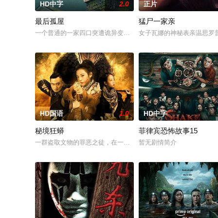
HD中字
2.0
正片
最后孤屋
猛尸一家亲
一个普通的一家四口突遭诡异变故，被困在自家房屋中超过 100
女子瓦娜的神秘表亲温思罗
HD国语
1.0
HD中字
秘境狂蟒
菲律宾恐怖故事15
一群盗取文物的罪恶之徒，在一次盗宝途中遇到神秘事件集体神秘
暂无剧情简介