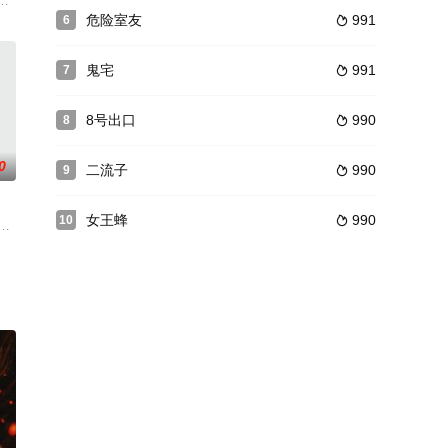
屋。她告诉孩子外面的世界已经毁灭，森林里生活着一些危险
精神恍惚。有天她遇到了与前男友阿坤十分相似的伟豪（余文乐饰），令她对
危险室友
991
6

鬼宅
991
7

8号出口
990
8

0
二流子
990
9

女王蜂
990
10

大楼搞得人仰马翻，男女
面临着关闭的命运。在这风雨飘摇的时刻，莱曼家族似乎矛盾重
第一次触电长片便是这部《La Meute》。该片集科幻与恐怖、神怪与惊悚于一体。被