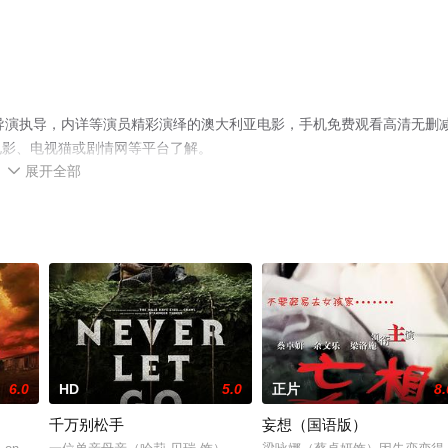
wsky导演执导，内详等演员精彩演绎的澳大利亚电影，手机免费观看高清无删
电影、电视猫或剧情网等平台了解。
展开全部

6.0
HD
5.0
正片
8.
千万别松手
妄想（国语版）