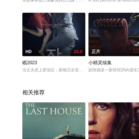
本故事讲述江湖豪侠薛氏兄妹，薛小风和薛小花被恶霸七爷陷害
A nun performs an exorcism
HD
10.0
正片
眠2023
小精灵续集
当丈夫患上梦游症，夜晚完全变了一个人，一对年轻夫妇的生活
剧情描述一家研究DNA遗
相关推荐