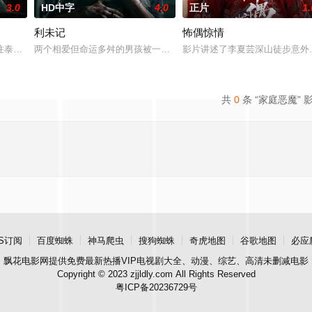
3.0
HD中字
4.0
正片
1.
利未记
怖偶惊情
，女鬼点名要命！一幕幕“连环鬼杀”怵目惊心，令人胆寒！时局
泰国海岸，开启步入社会前的最后一场冒险，慕名报名了名为 “恶魔之口” 的
两个相爱但命运多舛的男孩被一个暴力的存在所纠缠，这个存在会以
影片讲述了李夏芸深山徒步意外
共
0
条 “家庭恶魔” 
S订阅
百度蜘蛛
神马爬虫
搜狗蜘蛛
奇虎地图
谷歌地图
必应
飘花电影网
提供免费最新热播VIP电视剧大全、动漫、综艺、高清未删减电影
Copyright © 2023 zjjldly.com All Rights Reserved
粤ICP备20236729号