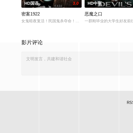
HD国语
3.0
HD中字
密案1922
恶魔之口
女鬼暗夜复活！民国鬼杀夺命！白米埋尸噬魂杀，鬼刃穿腹斩灵杀
一群刚毕业的大学生好友前往
影片评论
RS