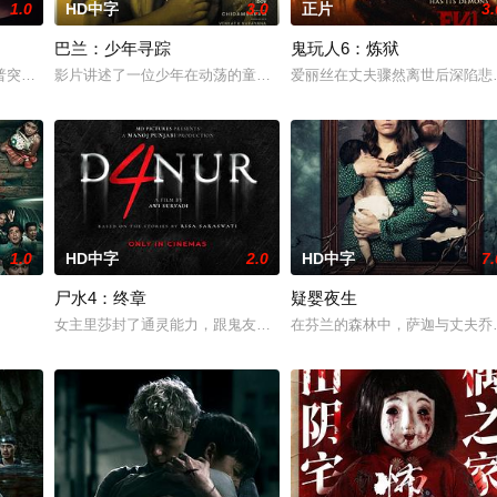
1.0
HD中字
3.0
正片
3.
巴兰：少年寻踪
鬼玩人6：炼狱
0 天无法出门。在资源消耗殆尽与未知神秘威胁的双重逼迫下
普突然仓皇登门，身后还跟着一个来自异界的危险实体，对方如同附骨之疽，死
影片讲述了一位少年在动荡的童年中长大，母亲又突然失踪后，他踏
爱丽丝在丈夫骤然离世后深陷悲
1.0
HD中字
2.0
HD中字
7.
尸水4：终章
疑婴夜生
消失。20年后寻宝队成员周西川和周嫣然、乐明为寻找神秘宝藏
女主里莎封了通灵能力，跟鬼友断联多年，就想安安稳稳陪妹妹结婚
在芬兰的森林中，萨迦与丈夫乔