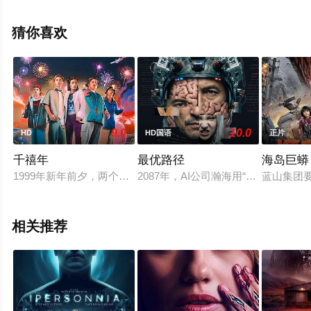
斯,Jason,Genao,Cassie,Self,Emery,Kelly,Christopher,Michae
安东·斯塔克曼,Sydne,Mikelle,John,Littlefield,H等演员精彩
猜你喜欢
演绎的美国电影，手机免费观看高清无删减完整版电影大
全就上飘花影院，更多相关信息可移步至豆瓣电影、电视
猫或剧情网等平台了解。
9.0
10.0
HD
HD国语
正片
千禧年
最优路径
海岛巨蟒
1999年新年前夕，两个不起眼的高中生决定在新千年之前参加
2087年，AI公司瀚海用“最优路
蓝山集团
相关推荐