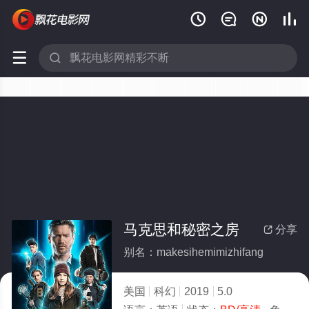






马克思和秘密之房
分享

别名：makesihemimizhifang
美国
科幻
2019
5.0