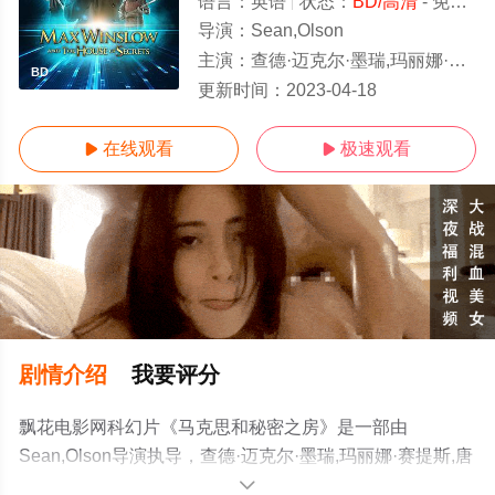
语言：
英语
状态：
BD/高清
- 免费在线观看
导演：
Sean,Olson
主演：
查德·迈克尔·墨瑞,玛丽娜·赛提斯,唐纳·布坎南,泰勒·克里斯托弗,贾德·奇诺维斯,Jason,Genao,Cassie,Self,Emery,Kell
BD
更新时间：
2023-04-18
在线观看
极速观看


剧情介绍
我要评分
飘花电影网科幻片《马克思和秘密之房》是一部由
Sean,Olson导演执导，查德·迈克尔·墨瑞,玛丽娜·赛提斯,唐
纳·布坎南,泰勒·克里斯托弗,贾德·奇诺维
