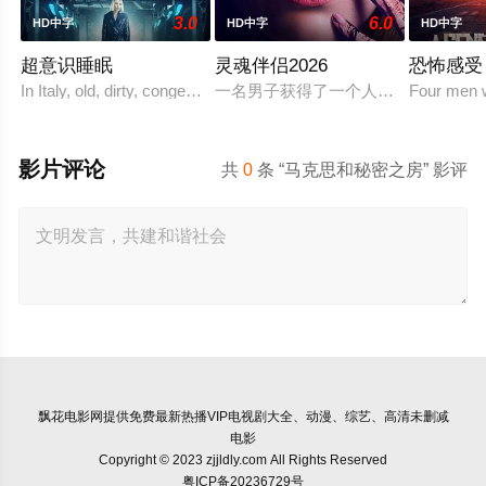
3.0
6.0
HD中字
HD中字
HD中字
超意识睡眠
灵魂伴侣2026
恐怖感受
In Italy, old, dirty, congested prisons full of violence a
一名男子获得了一个人工智能机器人
Four men w
影片评论
共
0
条 “马克思和秘密之房” 影评
飘花电影网
提供免费最新热播VIP电视剧大全、动漫、综艺、高清未删减
电影
Copyright © 2023 zjjldly.com All Rights Reserved
粤ICP备20236729号