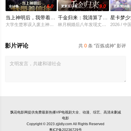
6.0
9.0
全18集
更新至14集
更新至14集
当上神明后，我带着信徒干翻了废土
千金归来：我清算了枕边人
星卡梦少
大学生楚寒误入废土神选游戏，新手保护期即将结束，他急中生智
林月桐婚后八年发现丈夫顾明轩联合
2026 / 
影片评论
共
0
条 “百炼成神” 影评
飘花电影网
提供免费最新热播VIP电视剧大全、动漫、综艺、高清未删减
电影
Copyright © 2023 zjjldly.com All Rights Reserved
粤ICP备20236729号