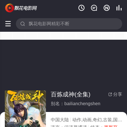






百炼成神(全集)
分享

别名：bailianchengshen
中国大陆
动作,动画,奇幻,古装,国产动漫