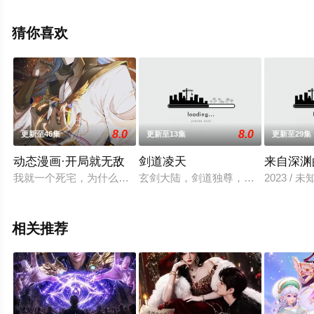
梓涵,张桐铭,丁翔威,于凯隆等演员精彩演绎的中国大陆动
漫，大结局剧情已揭晓（1-52全集），手机免费观看高清
猜你喜欢
无删减完整版动漫全集就上飘花影院，更多相关信息可移
步至豆瓣动漫、电视猫或剧情网等平台了解。
8.0
8.0
更新至46集
更新至13集
更新至29集
动态漫画·开局就无敌
剑道凌天
来自深渊
我就一个死宅，为什么来到了这个可怕的玄幻世界？！哈哈，可
玄剑大陆，剑道独尊，无数剑修傲剑
2023 / 
相关推荐