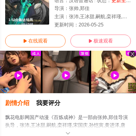
语言：
汉语普通话
状态：
更新至130集
导演：
张帅,郑佳
主演：
张沛,王冰甜,嗣航,栾祥瑾,宋国庆,孙恺寅,黄进泽,唐昊,桑毓泽,张坤,张若瑜,马程未,陈彦亦,苗洋,姚铭舜,陈瑀,赵梓涵,张桐铭,丁翔威,于凯隆
1-52全集/大结局
更新时间：
2026-05-25
在线观看
极速观看


剧情介绍
我要评分
飘花电影网国产动漫《百炼成神》是一部由张帅,郑佳导演
执导，张沛,王冰甜,嗣航,栾祥瑾,宋国庆,孙恺寅,黄进泽,唐
昊,桑毓泽,张坤,张若瑜,马程未,陈彦亦,苗洋,姚铭舜,陈瑀,赵
